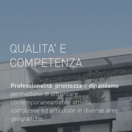
QUALITA’ E
COMPETENZA
Professionalità
,
prontezza
e
dinamismo
permettono di affrontare
contemporaneamente attività
complesse ed articolate in diverse aree
geografiche.